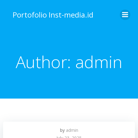
Skip
to
Portofolio Inst-media.id
content
Author:
admin
by
admin
July 23, 2025